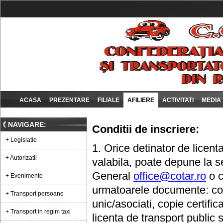
ACASA
PREZENTARE
FILIALE
AFILIERE
ACTIVITATI
MEDIA
NAVIGARE:
Conditii de inscriere:
+ Legislatie
1. Orice detinator de licent
+ Autorizatii
valabila, poate depune la se
General
office@cotar.ro
o c
+ Evenimente
urmatoarele documente: copi
+ Transport persoane
unic/asociati, copie certific
+ Transport in regim taxi
licenta de transport public 