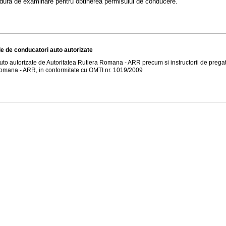
dura de examinare pentru obtinerea permisului de conducere.
ile de conducatori auto autorizate
uto autorizate de Autoritatea Rutiera Romana - ARR precum si instructorii de pregati
Romana - ARR, in conformitate cu OMTI nr. 1019/2009